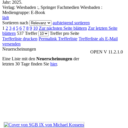
Jahr:
2025.
Verlag:
Wiesbaden :, Springer Fachmedien Wiesbaden :
Mediengruppe:
E-Book
lädt
Sortieren nach
aufsteigend sortieren
1
2
3
4
5
6
7
8
9
10
Zur nächsten Seite blättern
Zur letzten Seite
blättern
537 Treffer
Treffer pro Seite
Trefferliste drucken
Permalink Trefferliste
Trefferliste als E-Mail
versenden
Neuerscheinungen
OPEN V 11.2.1.0
Eine Liste mit den
Neuerscheinungen
der
letzten 30 Tage finden Sie
hier
.