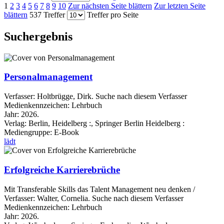
1
2
3
4
5
6
7
8
9
10
Zur nächsten Seite blättern
Zur letzten Seite
blättern
537 Treffer
Treffer pro Seite
Suchergebnis
Personalmanagement
Verfasser:
Holtbrügge, Dirk.
Suche nach diesem Verfasser
Medienkennzeichen:
Lehrbuch
Jahr:
2026.
Verlag:
Berlin, Heidelberg :, Springer Berlin Heidelberg :
Mediengruppe:
E-Book
lädt
Erfolgreiche Karrierebrüche
Mit Transferable Skills das Talent Management neu denken /
Verfasser:
Walter, Cornelia.
Suche nach diesem Verfasser
Medienkennzeichen:
Lehrbuch
Jahr:
2026.