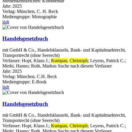
Medienkennzeichen:
Kommentar
Jahr:
2025
Verlag:
München, C. H. Beck
Mediengruppe:
Monographie
lädt
Handelsgesetzbuch
mit GmbH & Co., Handelsklauseln, Bank- und Kapitalmarktrecht,
Transportrecht (ohne Seerecht)
Verfasser:
Hopt, Klaus J.
;
Kumpan,
Christoph
;
Leyens, Patrick C.
;
Merkt, Hanno
;
Roth, Markus
Suche nach diesem Verfasser
Jahr:
2025
Verlag:
München, C.H. Beck
Mediengruppe:
E-Book
lädt
Handelsgesetzbuch
mit GmbH & Co., Handelsklauseln, Bank- und Kapitalmarktrecht,
Transportrecht (ohne Seerecht)
Verfasser:
Hopt, Klaus J.
;
Kumpan,
Christoph
;
Leyens, Patrick C.
;
Merkt, Hanno
;
Roth, Markus
Suche nach diesem Verfasser