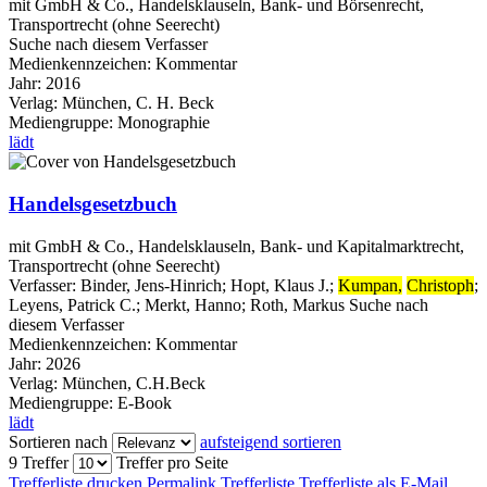
mit GmbH & Co., Handelsklauseln, Bank- und Börsenrecht,
Transportrecht (ohne Seerecht)
Suche nach diesem Verfasser
Medienkennzeichen:
Kommentar
Jahr:
2016
Verlag:
München, C. H. Beck
Mediengruppe:
Monographie
lädt
Handelsgesetzbuch
mit GmbH & Co., Handelsklauseln, Bank- und Kapitalmarktrecht,
Transportrecht (ohne Seerecht)
Verfasser:
Binder, Jens-Hinrich
;
Hopt, Klaus J.
;
Kumpan,
Christoph
;
Leyens, Patrick C.
;
Merkt, Hanno
;
Roth, Markus
Suche nach
diesem Verfasser
Medienkennzeichen:
Kommentar
Jahr:
2026
Verlag:
München, C.H.Beck
Mediengruppe:
E-Book
lädt
Sortieren nach
aufsteigend sortieren
9 Treffer
Treffer pro Seite
Trefferliste drucken
Permalink Trefferliste
Trefferliste als E-Mail