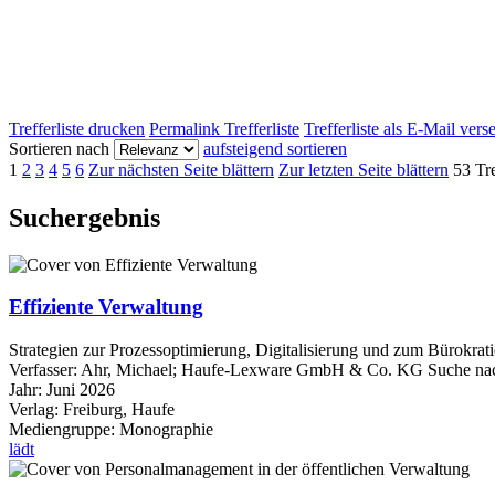
Trefferliste drucken
Permalink Trefferliste
Trefferliste als E-Mail ver
Sortieren nach
aufsteigend sortieren
1
2
3
4
5
6
Zur nächsten Seite blättern
Zur letzten Seite blättern
53 Tre
Suchergebnis
Effiziente Verwaltung
Strategien zur Prozessoptimierung, Digitalisierung und zum Bürokrati
Verfasser:
Ahr, Michael
;
Haufe-Lexware GmbH & Co. KG
Suche nac
Jahr:
Juni 2026
Verlag:
Freiburg, Haufe
Mediengruppe:
Monographie
lädt