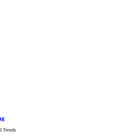
ng
d Trends