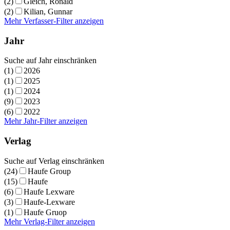
(2)
Gleich, Ronald
(2)
Kilian, Gunnar
Mehr Verfasser-Filter anzeigen
Jahr
Suche auf Jahr einschränken
(1)
2026
(1)
2025
(1)
2024
(9)
2023
(6)
2022
Mehr Jahr-Filter anzeigen
Verlag
Suche auf Verlag einschränken
(24)
Haufe Group
(15)
Haufe
(6)
Haufe Lexware
(3)
Haufe-Lexware
(1)
Haufe Gruop
Mehr Verlag-Filter anzeigen