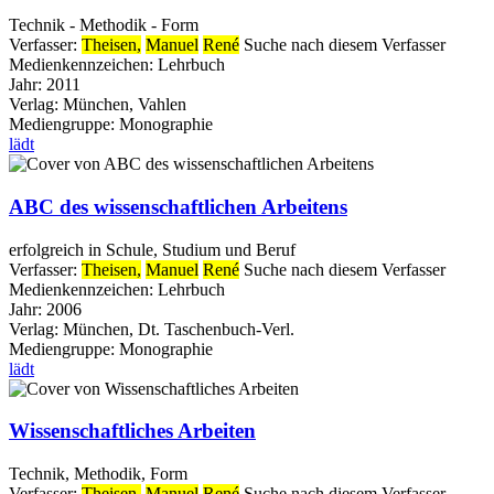
Technik - Methodik - Form
Verfasser:
Theisen,
Manuel
René
Suche nach diesem Verfasser
Medienkennzeichen:
Lehrbuch
Jahr:
2011
Verlag:
München, Vahlen
Mediengruppe:
Monographie
lädt
ABC des wissenschaftlichen Arbeitens
erfolgreich in Schule, Studium und Beruf
Verfasser:
Theisen,
Manuel
René
Suche nach diesem Verfasser
Medienkennzeichen:
Lehrbuch
Jahr:
2006
Verlag:
München, Dt. Taschenbuch-Verl.
Mediengruppe:
Monographie
lädt
Wissenschaftliches Arbeiten
Technik, Methodik, Form
Verfasser:
Theisen,
Manuel
René
Suche nach diesem Verfasser