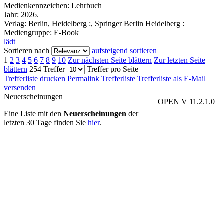
Medienkennzeichen:
Lehrbuch
Jahr:
2026.
Verlag:
Berlin, Heidelberg :, Springer Berlin Heidelberg :
Mediengruppe:
E-Book
lädt
Sortieren nach
aufsteigend sortieren
1
2
3
4
5
6
7
8
9
10
Zur nächsten Seite blättern
Zur letzten Seite
blättern
254 Treffer
Treffer pro Seite
Trefferliste drucken
Permalink Trefferliste
Trefferliste als E-Mail
versenden
Neuerscheinungen
OPEN V 11.2.1.0
Eine Liste mit den
Neuerscheinungen
der
letzten 30 Tage finden Sie
hier
.