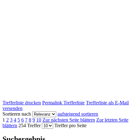
Trefferliste drucken
Permalink Trefferliste
Trefferliste als E-Mail
versenden
Sortieren nach
aufsteigend sortieren
1
2
3
4
5
6
7
8
9
10
Zur nächsten Seite blättern
Zur letzten Seite
blättern
254 Treffer
Treffer pro Seite
Suchergebnis