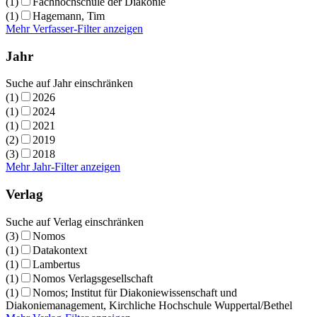
(1)
Fachhochschule der Diakonie
(1)
Hagemann, Tim
Mehr Verfasser-Filter anzeigen
Jahr
Suche auf Jahr einschränken
(1)
2026
(1)
2024
(1)
2021
(2)
2019
(3)
2018
Mehr Jahr-Filter anzeigen
Verlag
Suche auf Verlag einschränken
(3)
Nomos
(1)
Datakontext
(1)
Lambertus
(1)
Nomos Verlagsgesellschaft
(1)
Nomos; Institut für Diakoniewissenschaft und
Diakoniemanagement, Kirchliche Hochschule Wuppertal/Bethel