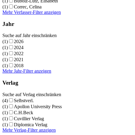
(1)
Bubolz-Lutz, Elisabeth
(1)
Correc, Celina
Mehr Verfasser-Filter anzeigen
Jahr
Suche auf Jahr einschränken
(1)
2026
(1)
2024
(1)
2022
(1)
2021
(1)
2018
Mehr Jahr-Filter anzeigen
Verlag
Suche auf Verlag einschränken
(4)
Selbstverl.
(1)
Apollon University Press
(1)
C.H.Beck
(1)
Cuvillier Verlag
(1)
Diplomica Verlag
Mehr Verlag-Filter anzeigen