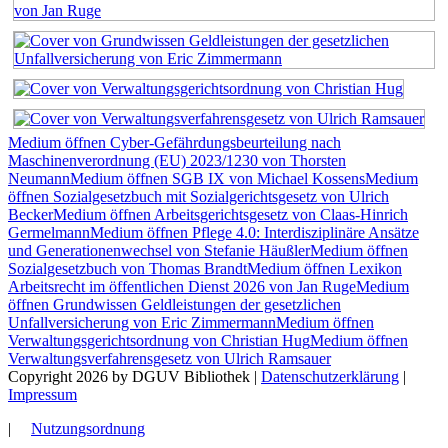
Medium öffnen Cyber-Gefährdungsbeurteilung nach
Maschinenverordnung (EU) 2023/1230 von Thorsten
Neumann
Medium öffnen SGB IX von Michael Kossens
Medium
öffnen Sozialgesetzbuch mit Sozialgerichtsgesetz von Ulrich
Becker
Medium öffnen Arbeitsgerichtsgesetz von Claas-Hinrich
Germelmann
Medium öffnen Pflege 4.0: Interdisziplinäre Ansätze
und Generationenwechsel von Stefanie Häußler
Medium öffnen
Sozialgesetzbuch von Thomas Brandt
Medium öffnen Lexikon
Arbeitsrecht im öffentlichen Dienst 2026 von Jan Ruge
Medium
öffnen Grundwissen Geldleistungen der gesetzlichen
Unfallversicherung von Eric Zimmermann
Medium öffnen
Verwaltungsgerichtsordnung von Christian Hug
Medium öffnen
Verwaltungsverfahrensgesetz von Ulrich Ramsauer
Copyright 2026 by DGUV Bibliothek
|
Datenschutzerklärung
|
Impressum
|
Nutzungsordnung