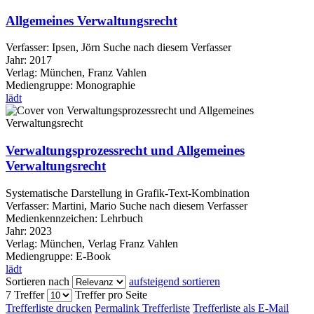
Allgemeines Verwaltungsrecht
Verfasser:
Ipsen, Jörn
Suche nach diesem Verfasser
Jahr:
2017
Verlag:
München, Franz Vahlen
Mediengruppe:
Monographie
lädt
Verwaltungsprozessrecht und Allgemeines
Verwaltungsrecht
Systematische Darstellung in Grafik-Text-Kombination
Verfasser:
Martini, Mario
Suche nach diesem Verfasser
Medienkennzeichen:
Lehrbuch
Jahr:
2023
Verlag:
München, Verlag Franz Vahlen
Mediengruppe:
E-Book
lädt
Sortieren nach
aufsteigend sortieren
7 Treffer
Treffer pro Seite
Trefferliste drucken
Permalink Trefferliste
Trefferliste als E-Mail