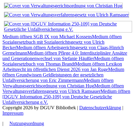
Medium öffnen SGB IX von Michael Kossens
Medium öffnen
Sozialgesetzbuch mit Sozialgerichtsgesetz von Ulrich
Becker
Medium öffnen Arbeitsgerichtsgesetz von Claas-Hinrich
Germelmann
Medium öffnen Pflege 4.0: Interdisziplinäre Ansätze
und Generationenwechsel von Stefanie Häußler
Medium öffnen
Sozialgesetzbuch von Thomas Brandt
Medium öffnen Lexikon
Arbeitsrecht im öffentlichen Dienst 2026 von Jan Ruge
Medium
öffnen Grundwissen Geldleistungen der gesetzlichen
Unfallversicherung von Eric Zimmermann
Medium öffnen
Verwaltungsgerichtsordnung von Christian Hug
Medium öffnen
Verwaltungsverfahrensgesetz von Ulrich Ramsauer
Medium öffnen
[DGUV Information 250-109] von Deutsche Gesetzliche
Unfallversicherung e.V.
Copyright 2026 by DGUV Bibliothek
|
Datenschutzerklärung
|
Impressum
|
Nutzungsordnung