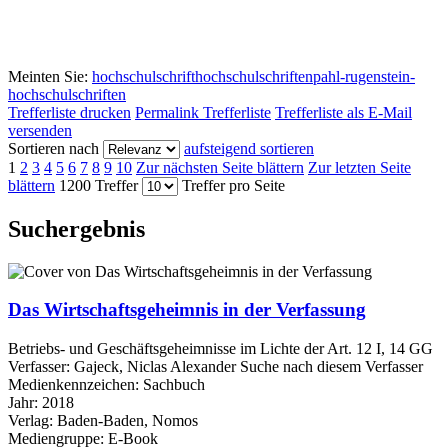
Meinten Sie:
hochschulschrift
hochschulschriften
pahl-rugenstein-
hochschulschriften
Trefferliste drucken
Permalink Trefferliste
Trefferliste als E-Mail
versenden
Sortieren nach
aufsteigend sortieren
1
2
3
4
5
6
7
8
9
10
Zur nächsten Seite blättern
Zur letzten Seite
blättern
1200 Treffer
Treffer pro Seite
Suchergebnis
Das Wirtschaftsgeheimnis in der Verfassung
Betriebs- und Geschäftsgeheimnisse im Lichte der Art. 12 I, 14 GG
Verfasser:
Gajeck, Niclas Alexander
Suche nach diesem Verfasser
Medienkennzeichen:
Sachbuch
Jahr:
2018
Verlag:
Baden-Baden, Nomos
Mediengruppe:
E-Book