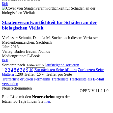
lädt
Staatenverantwortlichkeit für Schäden an der
biologischen Vielfalt
Verfasser:
Schmitt, Daniela M.
Suche nach diesem Verfasser
Medienkennzeichen:
Sachbuch
Jahr:
2018
Verlag:
Baden-Baden, Nomos
Mediengruppe:
E-Book
lädt
Sortieren nach
aufsteigend sortieren
1
2
3
4
5
6
7
8
9
10
Zur nächsten Seite blättern
Zur letzten Seite
blättern
1200 Treffer
Treffer pro Seite
Trefferliste drucken
Permalink Trefferliste
Trefferliste als E-Mail
versenden
Neuerscheinungen
OPEN V 11.2.1.0
Eine Liste mit den
Neuerscheinungen
der
letzten 30 Tage finden Sie
hier
.