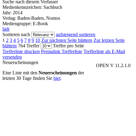
Suche nach diesem Verfasser
Medienkennzeichen:
Sachbuch
Jahr:
2014
Verlag:
Baden-Baden, Nomos
Mediengruppe:
E-Book
lädt
Sortieren nach
aufsteigend sortieren
1
2
3
4
5
6
7
8
9
10
Zur nächsten Seite blättern
Zur letzten Seite
blättern
764 Treffer
Treffer pro Seite
Trefferliste drucken
Permalink Trefferliste
Trefferliste als E-Mail
versenden
Neuerscheinungen
OPEN V 11.2.1.0
Eine Liste mit den
Neuerscheinungen
der
letzten 30 Tage finden Sie
hier
.