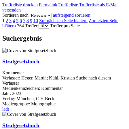
Trefferliste drucken
Permalink Trefferliste
Trefferliste als E-Mail
versenden
Sortieren nach
aufsteigend sortieren
1
2
3
4
5
6
7
8
9
10
Zur nächsten Seite blättern
Zur letzten Seite
blättern
764 Treffer
Treffer pro Seite
Suchergebnis
Strafgesetzbuch
Kommentar
Verfasser:
Heger, Martin
;
Kühl, Kristian
Suche nach diesem
Verfasser
Medienkennzeichen:
Kommentar
Jahr:
2023
Verlag:
München, C.H.Beck
Mediengruppe:
Monographie
lädt
Strafgesetzbuch