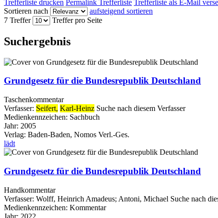
Trefferliste drucken
Permalink Trefferliste
Trefferliste als E-Mail ver
Sortieren nach
aufsteigend sortieren
7 Treffer
Treffer pro Seite
Suchergebnis
Grundgesetz für die Bundesrepublik Deutschland
Taschenkommentar
Verfasser:
Seifert,
Karl-Heinz
Suche nach diesem Verfasser
Medienkennzeichen:
Sachbuch
Jahr:
2005
Verlag:
Baden-Baden, Nomos Verl.-Ges.
lädt
Grundgesetz für die Bundesrepublik Deutschland
Handkommentar
Verfasser:
Wolff, Heinrich Amadeus
;
Antoni, Michael
Suche nach die
Medienkennzeichen:
Kommentar
Jahr:
2022