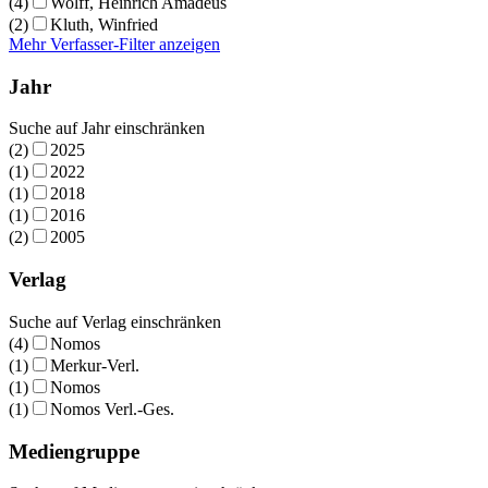
(4)
Wolff, Heinrich Amadeus
(2)
Kluth, Winfried
Mehr Verfasser-Filter anzeigen
Jahr
Suche auf Jahr einschränken
(2)
2025
(1)
2022
(1)
2018
(1)
2016
(2)
2005
Verlag
Suche auf Verlag einschränken
(4)
Nomos
(1)
Merkur-Verl.
(1)
Nomos
(1)
Nomos Verl.-Ges.
Mediengruppe