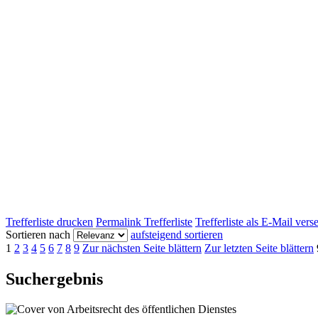
Trefferliste drucken
Permalink Trefferliste
Trefferliste als E-Mail ver
Sortieren nach
aufsteigend sortieren
1
2
3
4
5
6
7
8
9
Zur nächsten Seite blättern
Zur letzten Seite blättern
Suchergebnis