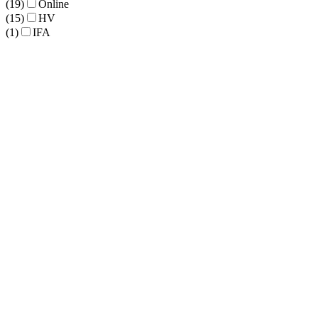
(19)
Online
(15)
HV
(1)
IFA