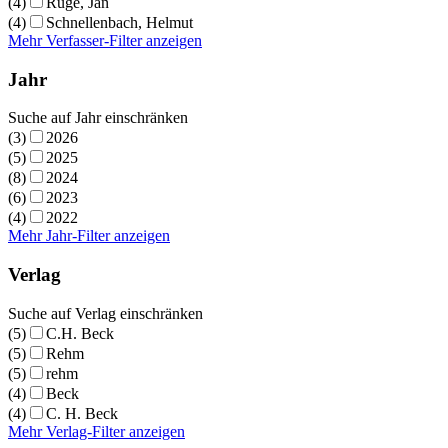
(4)
Ruge, Jan
(4)
Schnellenbach, Helmut
Mehr Verfasser-Filter anzeigen
Jahr
Suche auf Jahr einschränken
(3)
2026
(5)
2025
(8)
2024
(6)
2023
(4)
2022
Mehr Jahr-Filter anzeigen
Verlag
Suche auf Verlag einschränken
(5)
C.H. Beck
(5)
Rehm
(5)
rehm
(4)
Beck
(4)
C. H. Beck
Mehr Verlag-Filter anzeigen