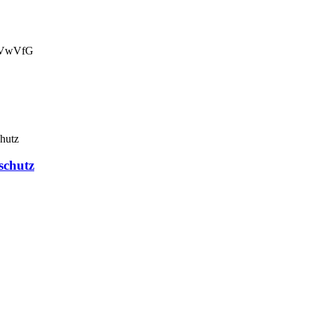
 3 VwVfG
schutz