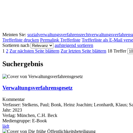
Meinten Sie:
sozialverwaltungsverfahrensrecht
verwaltungsverfahrens
Trefferliste drucken
Permalink Trefferliste
Trefferliste als E-Mail ver
Sortieren nach
aufsteigend sortieren
1
2
Zur nächsten Seite blättern
Zur letzten Seite blättern
18 Treffer
Suchergebnis
Verwaltungsverfahrensgesetz
Kommentar
Verfasser:
Stelkens, Paul
;
Bonk, Heinz Joachim
;
Leonhardt, Klaus
;
Sa
Jahr:
2023
Verlag:
München, C.H. Beck
Mediengruppe:
E-Book
lädt