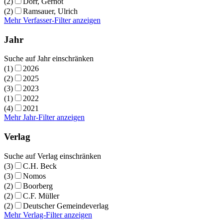
(2)
Dörr, Gernot
(2)
Ramsauer, Ulrich
Mehr Verfasser-Filter anzeigen
Jahr
Suche auf Jahr einschränken
(1)
2026
(2)
2025
(3)
2023
(1)
2022
(4)
2021
Mehr Jahr-Filter anzeigen
Verlag
Suche auf Verlag einschränken
(3)
C.H. Beck
(3)
Nomos
(2)
Boorberg
(2)
C.F. Müller
(2)
Deutscher Gemeindeverlag
Mehr Verlag-Filter anzeigen