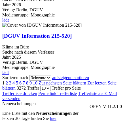
Jahr:
2026
Verlag:
Berlin, DGUV
Mediengruppe:
Monographie
lädt
[DGUV Information 215-520]
Klima im Büro
Suche nach diesem Verfasser
Jahr:
2025
Verlag:
Berlin, DGUV
Mediengruppe:
Monographie
lädt
Sortieren nach
aufsteigend sortieren
1
2
3
4
5
6
7
8
9
10
Zur nächsten Seite blättern
Zur letzten Seite
blättern
3272 Treffer
Treffer pro Seite
Trefferliste drucken
Permalink Trefferliste
Trefferliste als E-Mail
versenden
Neuerscheinungen
OPEN V 11.2.1.0
Eine Liste mit den
Neuerscheinungen
der
letzten 30 Tage finden Sie
hier
.