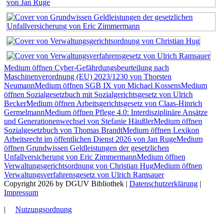
Medium öffnen Cyber-Gefährdungsbeurteilung nach
Maschinenverordnung (EU) 2023/1230 von Thorsten
Neumann
Medium öffnen SGB IX von Michael Kossens
Medium
öffnen Sozialgesetzbuch mit Sozialgerichtsgesetz von Ulrich
Becker
Medium öffnen Arbeitsgerichtsgesetz von Claas-Hinrich
Germelmann
Medium öffnen Pflege 4.0: Interdisziplinäre Ansätze
und Generationenwechsel von Stefanie Häußler
Medium öffnen
Sozialgesetzbuch von Thomas Brandt
Medium öffnen Lexikon
Arbeitsrecht im öffentlichen Dienst 2026 von Jan Ruge
Medium
öffnen Grundwissen Geldleistungen der gesetzlichen
Unfallversicherung von Eric Zimmermann
Medium öffnen
Verwaltungsgerichtsordnung von Christian Hug
Medium öffnen
Verwaltungsverfahrensgesetz von Ulrich Ramsauer
Copyright 2026 by DGUV Bibliothek
|
Datenschutzerklärung
|
Impressum
|
Nutzungsordnung