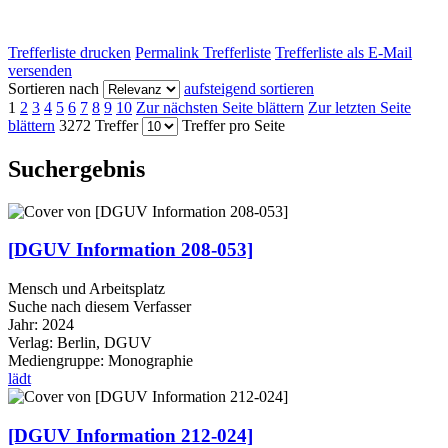
Trefferliste drucken
Permalink Trefferliste
Trefferliste als E-Mail
versenden
Sortieren nach
aufsteigend sortieren
1
2
3
4
5
6
7
8
9
10
Zur nächsten Seite blättern
Zur letzten Seite
blättern
3272 Treffer
Treffer pro Seite
Suchergebnis
[DGUV Information 208-053]
Mensch und Arbeitsplatz
Suche nach diesem Verfasser
Jahr:
2024
Verlag:
Berlin, DGUV
Mediengruppe:
Monographie
lädt
[DGUV Information 212-024]