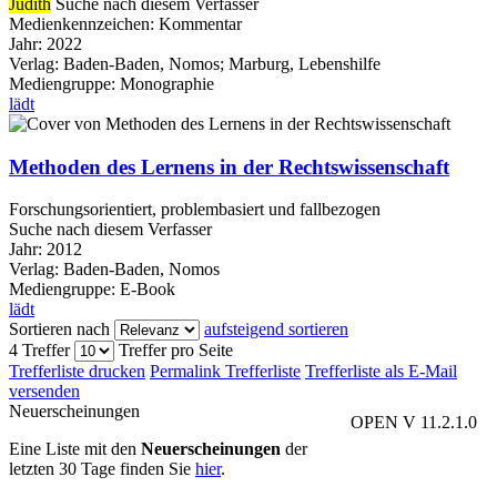
Judith
Suche nach diesem Verfasser
Medienkennzeichen:
Kommentar
Jahr:
2022
Verlag:
Baden-Baden, Nomos; Marburg, Lebenshilfe
Mediengruppe:
Monographie
lädt
Methoden des Lernens in der Rechtswissenschaft
Forschungsorientiert, problembasiert und fallbezogen
Suche nach diesem Verfasser
Jahr:
2012
Verlag:
Baden-Baden, Nomos
Mediengruppe:
E-Book
lädt
Sortieren nach
aufsteigend sortieren
4 Treffer
Treffer pro Seite
Trefferliste drucken
Permalink Trefferliste
Trefferliste als E-Mail
versenden
Neuerscheinungen
OPEN V 11.2.1.0
Eine Liste mit den
Neuerscheinungen
der
letzten 30 Tage finden Sie
hier
.