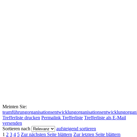
Meinten Sie:
teamführungorganisationsentwicklung
organisationsentwicklung
organ
Trefferliste drucken
Permalink Trefferliste
Trefferliste als E-Mail
versenden
Sortieren nach
aufsteigend sortieren
1
2
3
4
5
Zur nächsten Seite blättern
Zur letzten Seite blättern