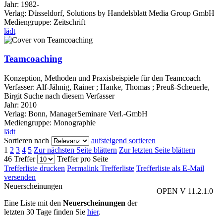
Jahr:
1982-
Verlag:
Düsseldorf, Solutions by Handelsblatt Media Group GmbH
Mediengruppe:
Zeitschrift
lädt
Teamcoaching
Konzeption, Methoden und Praxisbeispiele für den Teamcoach
Verfasser:
Alf-Jähnig, Rainer
;
Hanke, Thomas
;
Preuß-Scheuerle,
Birgit
Suche nach diesem Verfasser
Jahr:
2010
Verlag:
Bonn, ManagerSeminare Verl.-GmbH
Mediengruppe:
Monographie
lädt
Sortieren nach
aufsteigend sortieren
1
2
3
4
5
Zur nächsten Seite blättern
Zur letzten Seite blättern
46 Treffer
Treffer pro Seite
Trefferliste drucken
Permalink Trefferliste
Trefferliste als E-Mail
versenden
Neuerscheinungen
OPEN V 11.2.1.0
Eine Liste mit den
Neuerscheinungen
der
letzten 30 Tage finden Sie
hier
.