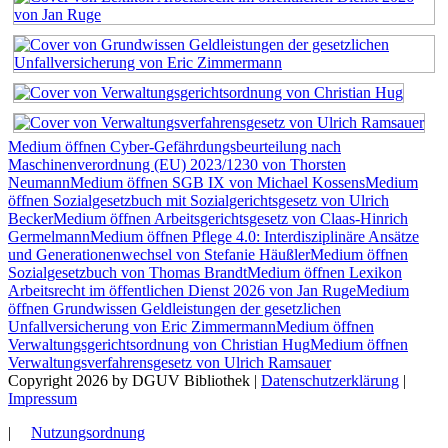
Medium öffnen Cyber-Gefährdungsbeurteilung nach
Maschinenverordnung (EU) 2023/1230 von Thorsten
Neumann
Medium öffnen SGB IX von Michael Kossens
Medium
öffnen Sozialgesetzbuch mit Sozialgerichtsgesetz von Ulrich
Becker
Medium öffnen Arbeitsgerichtsgesetz von Claas-Hinrich
Germelmann
Medium öffnen Pflege 4.0: Interdisziplinäre Ansätze
und Generationenwechsel von Stefanie Häußler
Medium öffnen
Sozialgesetzbuch von Thomas Brandt
Medium öffnen Lexikon
Arbeitsrecht im öffentlichen Dienst 2026 von Jan Ruge
Medium
öffnen Grundwissen Geldleistungen der gesetzlichen
Unfallversicherung von Eric Zimmermann
Medium öffnen
Verwaltungsgerichtsordnung von Christian Hug
Medium öffnen
Verwaltungsverfahrensgesetz von Ulrich Ramsauer
Copyright 2026 by DGUV Bibliothek
|
Datenschutzerklärung
|
Impressum
|
Nutzungsordnung