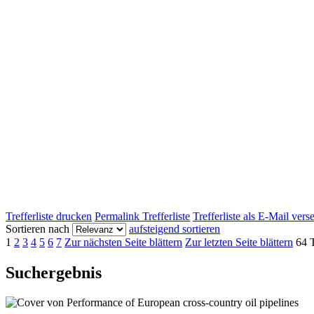
Trefferliste drucken
Permalink Trefferliste
Trefferliste als E-Mail ver
Sortieren nach
aufsteigend sortieren
1
2
3
4
5
6
7
Zur nächsten Seite blättern
Zur letzten Seite blättern
64 T
Suchergebnis