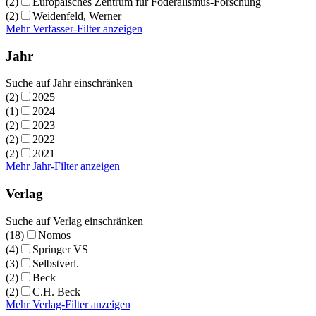
(2)
Europäisches Zentrum für Föderalismus-Forschung
(2)
Weidenfeld, Werner
Mehr Verfasser-Filter anzeigen
Jahr
Suche auf Jahr einschränken
(2)
2025
(1)
2024
(2)
2023
(2)
2022
(2)
2021
Mehr Jahr-Filter anzeigen
Verlag
Suche auf Verlag einschränken
(18)
Nomos
(4)
Springer VS
(3)
Selbstverl.
(2)
Beck
(2)
C.H. Beck
Mehr Verlag-Filter anzeigen