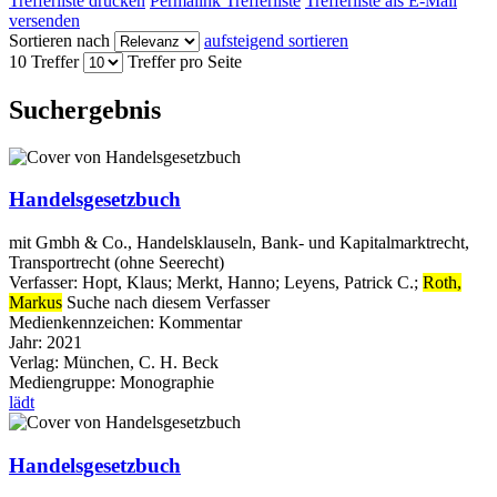
Trefferliste drucken
Permalink Trefferliste
Trefferliste als E-Mail
versenden
Sortieren nach
aufsteigend sortieren
10 Treffer
Treffer pro Seite
Suchergebnis
Handelsgesetzbuch
mit Gmbh & Co., Handelsklauseln, Bank- und Kapitalmarktrecht,
Transportrecht (ohne Seerecht)
Verfasser:
Hopt, Klaus
;
Merkt, Hanno
;
Leyens, Patrick C.
;
Roth,
Markus
Suche nach diesem Verfasser
Medienkennzeichen:
Kommentar
Jahr:
2021
Verlag:
München, C. H. Beck
Mediengruppe:
Monographie
lädt
Handelsgesetzbuch