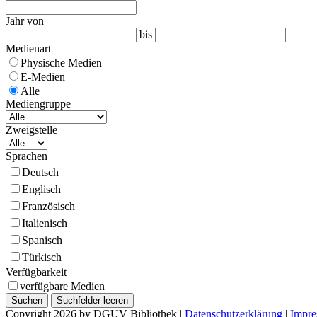
Jahr von
bis
Medienart
Physische Medien
E-Medien
Alle
Mediengruppe
Zweigstelle
Sprachen
Deutsch
Englisch
Französisch
Italienisch
Spanisch
Türkisch
Verfügbarkeit
verfügbare Medien
Copyright 2026 by DGUV Bibliothek
|
Datenschutzerklärung
|
Impr