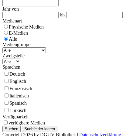
Jahr von
bis
Medienart
Physische Medien
E-Medien
Alle
Mediengruppe
Zweigstelle
Sprachen
Deutsch
Englisch
Französisch
Italienisch
Spanisch
Türkisch
Verfügbarkeit
verfügbare Medien
Copyright 2026 by DGUV Bibliothek
|
Datenschutzerklärung
|