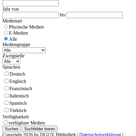
Jahr von
bis
Medienart
Physische Medien
E-Medien
Alle
Mediengruppe
Zweigstelle
Sprachen
Deutsch
Englisch
Französisch
Italienisch
Spanisch
Türkisch
Verfügbarkeit
verfügbare Medien
Copyright 2026 by DGUV Bibliothek
|
Datenschutzerklärung
|